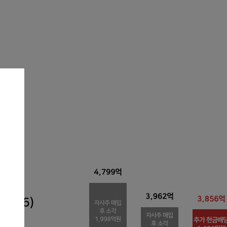
FY26)
당
환원