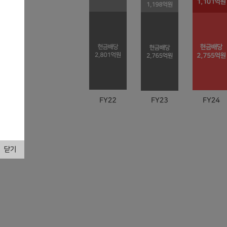
·소각
FY22
현금배당
2,801억원
자사주 매입 후 소각
1,998억원
4,799억
FY23
현금배당
2,765억원
자사주 매입 후 소각
1,198억원
3,962억
FY24
현금배당
2,755억원
추가 현금배당
1,101억원
3,856억
닫기