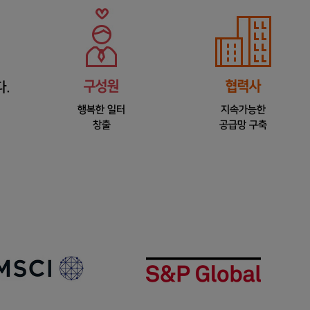
ry를
 강화합니다
지배구조헌장
독립
전면 개정
인사위원
MSCI
AAA
등급
S&p Global
Dow Jones Best-in-Class
World Index
(舊 DJSI)