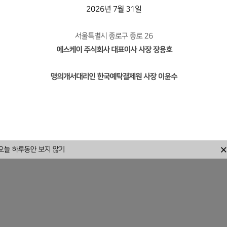
(시총 1~2% 규모 자기주식 매입
또는 정기 배당 시 추가 배당)
오늘 하루동안 보지 않기
중간배당 기준일 설정 공고 상법 제354조 및 우리 회사 정관 제47조에 의거하여 2026년 8월 18일 현재 주주명부에 기재되어 있는 주주에게 이익배당을 할 것을 공고합니다. 2026년 7월 31일 서울특별시 종로구 종로 26 에스케이 주식회사 대표이사 사장 장용호 명의개서대리인 한국예탁결제원 사장 이순호