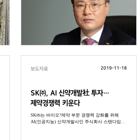
1
2019-11-18
보도자료
SK㈜, AI 신약개발社 투자…
제약경쟁력 키운다
SK㈜는 바이오?제약 부문 경쟁력 강화를 위해
AI(인공지능) 신약개발사인 주식회사 스탠다임
(Standigm)에 약 100억원 규모의 투자를
완료했다고 18일 밝혔다. 스탠다임은 AI를