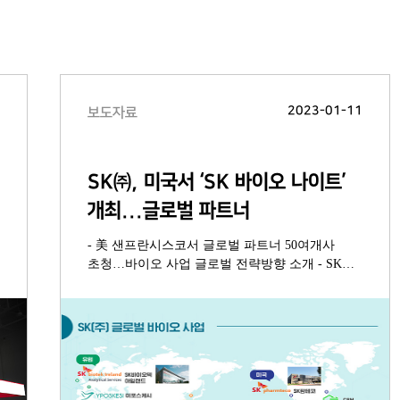
8
2023-01-11
보도자료
SK㈜, 미국서 ‘SK 바이오 나이트’
개최...글로벌 파트너
- 美 샌프란시스코서 글로벌 파트너 50여개사
초청…바이오 사업 글로벌 전략방향 소개 - SK㈜
및 SK바이오팜, SK팜테코 등 제약·바이오 사업
이끌 새로운 경영진 참석 - 한국-미국-유럽
‘글로벌 삼각축’ 중심 SK㈜ 현지화 전략 주효…K-
바이오 경쟁력 세일즈