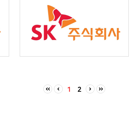
기반으로 신약개발의 효율성을 혁신적으로
높이기 위한 목적으로 지난 2015년 설립됐다.
인공지능 개발자, 생물학자, 의학화학자(Medical
Chemist), 시스템생물학자(System Biologist) 및
변리사 등 25명의 전문가로 구성되어 있으며,
독자적 기술력을 바탕으로 국내외 유수의 제약사
등과 신약개발 프로젝트를 진행 중이다. 현재
항암, 비알콜성지방간, 파킨슨병 등 분야의
파이프라인을 보유하고 있다. 지난 7월 이후
비알콜성지방간에 대한 특허 3개를 출원했고,
항암제 등 연내 20개 특허를 출원할 계획이다.
1
2
처음
이전
다음
마지막