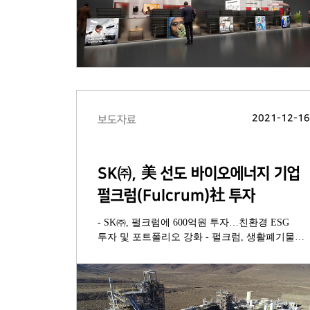
2021-12-1
보도자료
SK㈜, 美 선도 바이오에너지 기업
펄크럼(Fulcrum)社 투자
- SK㈜, 펄크럼에 600억원 투자…친환경 ESG
투자 및 포트폴리오 강화 - 펄크럼, 생활폐기물
기반 합성원유 생산 공정 美 최초 상업화,
온실가스 감축 기여 - 세계 최초 생활폐기물
합성원유 플랜트 완공, ‘22년부터 연 4만톤
합성원유 생산 - 펄크럼 공정 활용,
SK에코플랜트와 국내 바이오에너지 시장 진출