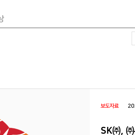
상
보도자료
20
SK㈜, 