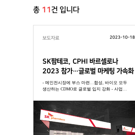
총
11
건 입니다
2023-10-1
보도자료
SK팜테코, CPHI 바르셀로나
2023 참가…글로벌 마케팅 가속화
- 메인전시장에 부스 마련…합성, 바이오 모두
생산하는 CDMO로 글로벌 입지 강화 - 사업
확대에 따라 사업총괄책임자(CCO) 선임, 글로벌
마케팅 역량 강화 나서 - 합성의약품
연속공정기술 혁신성 인정…CPHI 파마 어워드
2023 최종 후보 올라