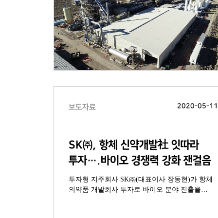
모색
2020-05-1
보도자료
SK㈜, 항체 신약개발社 잇따라
투자….바이오 경쟁력 강화 잰걸음
투자형 지주회사 SK㈜(대표이사 장동현)가 항체
의약품 개발회사 투자로 바이오 분야 진출을
가속화하고 있다. SK㈜는 11일 싱가포르 바이오
벤처 기업인 ‘허밍버드 바이오 사이언스