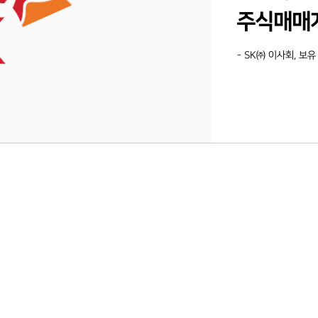
주식매매
- SK㈜ 이사회, 보유