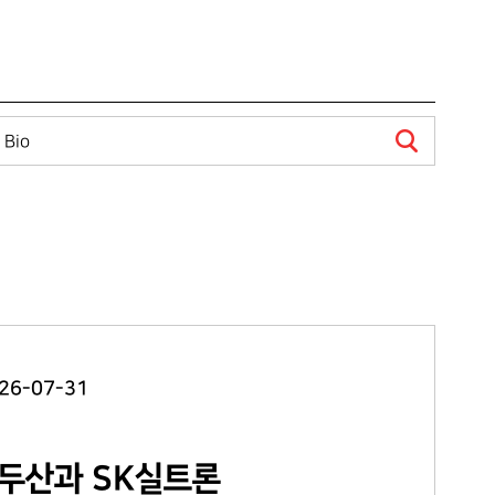
26-07-31
㈜두산과 SK실트론