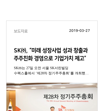
2019-03-27
보도자료
SK㈜, “미래 성장사업 성과 창출과
주주친화 경영으로 기업가치 제고”
SK㈜는 27일 오전 서울 SK서린빌딩
수펙스홀에서 ‘제28차 정기주주총회’를 개최했다.
이날 주주총회에는 SK㈜는 별도 재무제표 기준
전년 대비 12% 증가한 2조 6,724억원의 매출액을
기록했으며, 영업이익은 전년 대비 21.4% 증가한
1조 609억원을 달성했다. (연결재무제표 기준
매출액 101조 5,020억원, 영업이익 4조 6,881억원)
이날 주주총회에서는 재무제표 승인을 비롯해
정관 일부 변경, 이사 및 감사위원 선임,