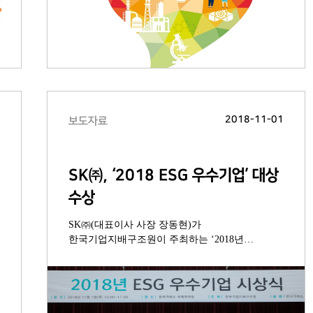
5
2018-11-01
보도자료
SK㈜, ‘2018 ESG 우수기업’ 대상
수상
SK㈜(대표이사 사장 장동현)가
한국기업지배구조원이 주최하는 ‘2018년
ESG우수기업’ 평가에서 대상(大賞) 기업에
선정됐다. 평가는 국내 상장기업 및 금융회사
930개를 대상으로 진행됐으며 SK㈜는
E(Environment Responsibility, 환경경영), S(Social
Responsibility, 사회책임경영), G(Governance,