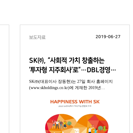
3
2019-06-27
보도자료
SK㈜, “사회적 가치 창출하는
‘투자형 지주회사’로”…DBL경영
가속화
SK㈜(대표이사 장동현)는 27일 회사 홈페이지
(www.skholdings.co.kr)에 게재한 2019년
지속가능경영보고서 ‘해피니스 위드 에스케이
(Happiness with SK)’를 통해 SV 창출 측정 결과를
공개하고 ‘DBL 경영’ 가속화를 알렸다. SK㈜는
2012년부터 기업의 투명한 경영은 물론 안전·환경
·조직문화 등 전반적인 지속가능경영 활동 내용을
담은 지속가능경영보고서를 발간해왔다.