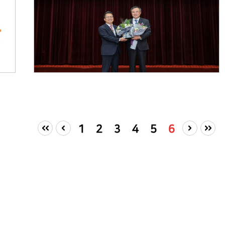
지배구조) 세 영역의 성과를 합산한 통합등급에서
작년에 이어 2년 연속 A+를 획득했다.
1
2
3
4
5
6
처음
이전
다음
마