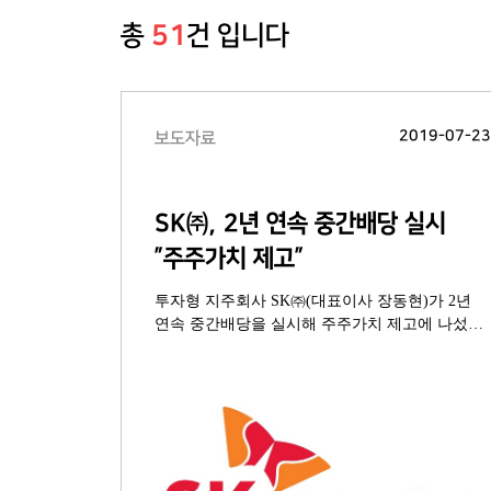
총
51
건 입니다
2019-07-2
보도자료
SK㈜, 2년 연속 중간배당 실시
”주주가치 제고”
투자형 지주회사 SK㈜(대표이사 장동현)가 2년
연속 중간배당을 실시해 주주가치 제고에 나섰다.
SK㈜는 23일 이사회를 열어 지난해 연간배당의
20% 수준인 주당 1,000원 규모의 중간배당을
1개월 내에 주주들에 지급하기로 결정했다. 총
지급액은 563억원 규모로, 권리주주는 지난 6월
30일 폐쇄한 주주 명단을 기준으로 한다.