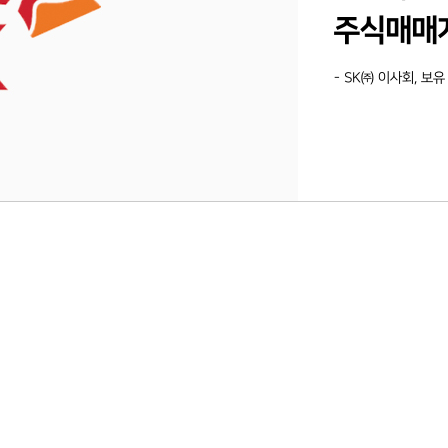
주식매매
- SK㈜ 이사회, 보유