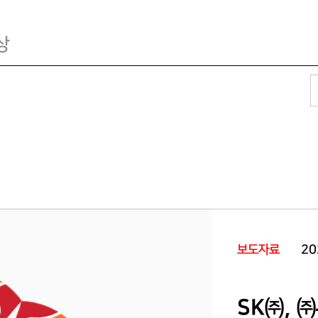
상
보도자료
20
SK㈜, 